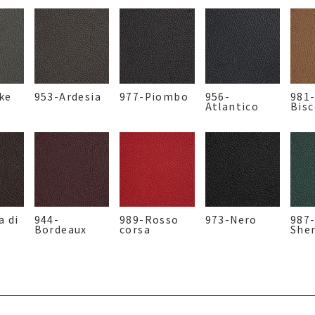
ke
953-Ardesia
977-Piombo
956-
981
Atlantico
Bis
a di
944-
989-Rosso
973-Nero
987
Bordeaux
corsa
She