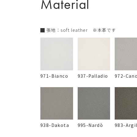
Material
張地：soft leather ※本革です
971-Bianco
937-Palladio
972-Can
938-Dakota
995-Nardò
983-Argi