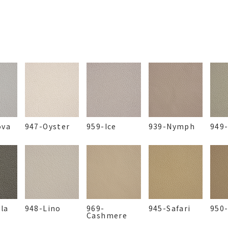
ova
947-Oyster
959-Ice
939-Nymph
949
lla
948-Lino
969-
945-Safari
950
Cashmere