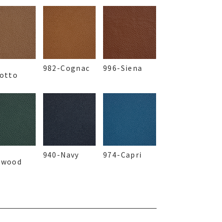
-
982-Cognac
996-Siena
cotto
-
940-Navy
974-Capri
rwood