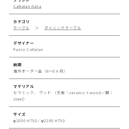
Cattelan Italia
カテゴリ
テーブル
＞
ダイニングテーブル
デザイナー
Paolo Cattelan
納期
海外オーダー品（6～8ヶ月）
マテリアル
セラミック、 ウッド （天板：ceramic＋wood／脚：
steel）
サイズ
φ1800 H750／φ2200 H750