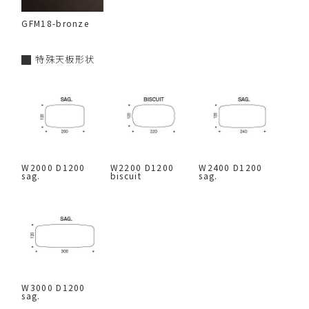
GFM18-bronze
特殊天板形状
W2000 D1200
W2200 D1200
W2400 D1200
sag.
biscuit
sag.
W3000 D1200
sag.