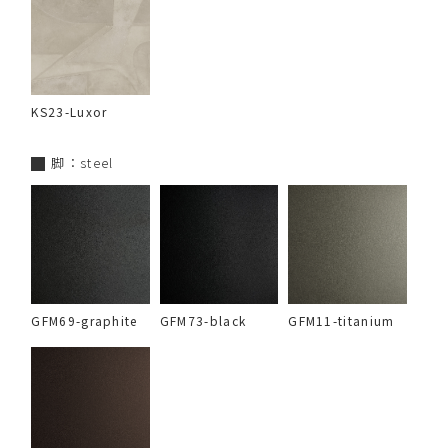
KS23-Luxor
脚：steel
GFM69-graphite
GFM73-black
GFM11-titanium