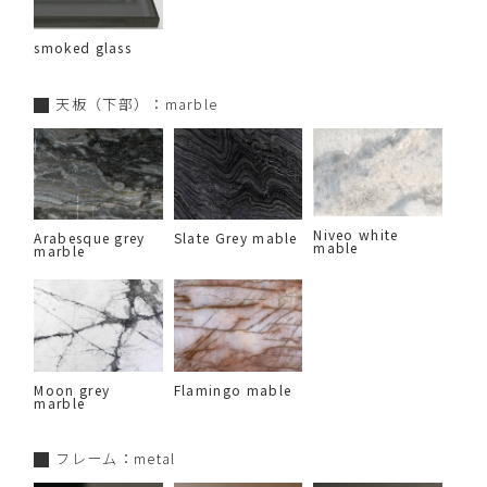
smoked glass
天板（下部）：marble
Niveo white
Arabesque grey
Slate Grey mable
mable
marble
Moon grey
Flamingo mable
marble
フレーム：metal