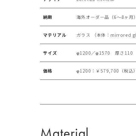
納期
海外オーダー品（6～8ヶ月
マテリアル
ガラス （本体：mirrored g
サイズ
φ1200／φ1570 厚さ110
価格
φ1200：￥579,700（税込
Material