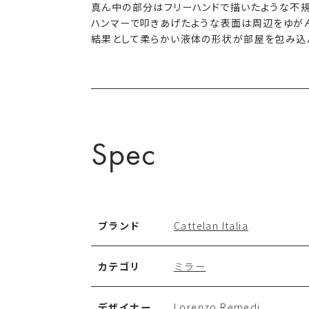
真ん中の部分はフリーハンドで描いたような不
ハンマーで叩きあげたような表面は周辺をゆがん
結果として柔らかい液体の形状が部屋を包み込ん
Spec
ブランド
Cattelan Italia
カテゴリ
ミラー
デザイナー
Lorenzo Remedi