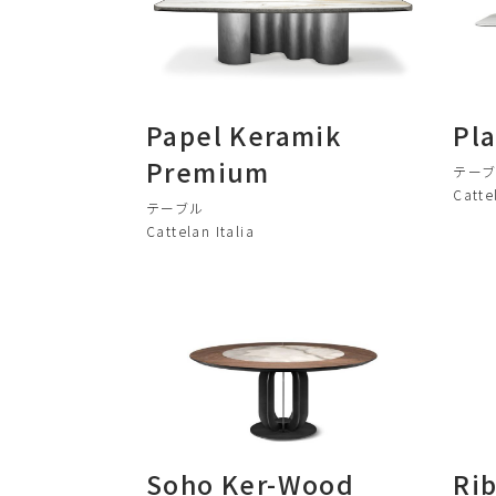
Papel Keramik
Pl
Premium
テー
Catte
テーブル
Cattelan Italia
Soho Ker-Wood
Ri