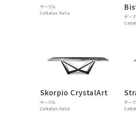
Bis
テーブル
Cattelan Italia
テー
Catte
Skorpio CrystalArt
Str
テーブル
テー
Cattelan Italia
Catte