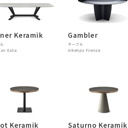
aner Keramik
Gambler
ブル
テーブル
lan Italia
Arketipo Firenze
bot Keramik
Saturno Keramik