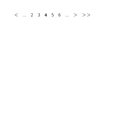
＜
...
2
3
4
5
6
...
＞
＞＞