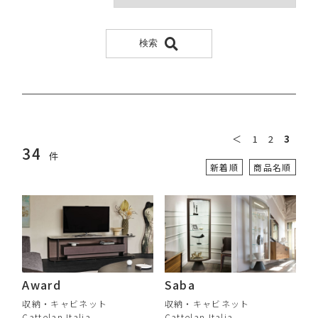
検索
＜
1
2
3
34
件
新着順
商品名順
Award
Saba
収納・キャビネット
収納・キャビネット
Cattelan Italia
Cattelan Italia